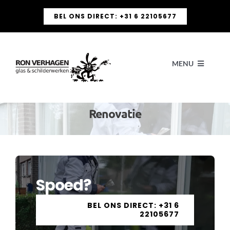
Ga
BEL ONS DIRECT: +31 6 22105677
naar
inhoud
MENU
H
Renovatie
OVE
DIE
Spoed?
BEL ONS DIRECT: +31 6
POR
22105677